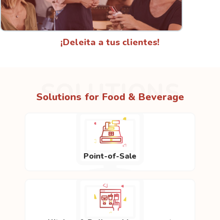
¡Deleita a tus clientes!
SOLUTIONS
Solutions for Food & Beverage
Point-of-Sale