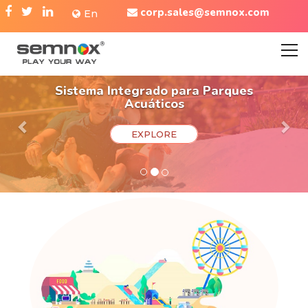
corp.sales@semnox.com
En
Sistema Integrado para Parques
Acuáticos
EXPLORE
Previous
Nex